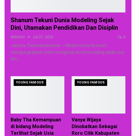
Shanum Tekuni Dunia Modeling Sejak
Dini, Utamakan Pendidikan Dan Disiplin
Admints
Jul 27, 2026
0
Jakarta, Tabloidseleberita — Model muda Shanum
mengungkapkan telah mengenal dunia modeling sejak usia
dini.
…
YOUNG FAMOUS
YOUNG FAMOUS
Baby Tha Kemampuan
Vanya Wijaya
di bidang Modeling
Dinobatkan Sebagai
Terlihat Sejak Usia
Roro Cilik Kabupaten