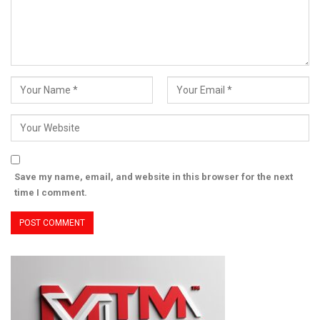
munculnya artis dan pencipta lagu untuk Purwokerto dan
sekitarnya. Sehingga baik dalam proses pendaftaran,
pelaksanaan dan tindak lanjutnya akan lebih mudah
dilaksanakan, memudahkan semua peserta untuk hadir dan
mengikutinya. Apalagi dengan perkembangan teknologi saat ini
proses-proses produksi sudah tidak lagi dibatasi secara jarak
dan lokasi.
Sebagai label partner, Anugerah Records akan menangani
proses audisi dari sisi promosi, pendaftaran dan
pelaksanaannya. Prima Founder Records yang akan menangani
Save my name, email, and website in this browser for the next
proses produksi dan distribusi dari artis-artis terpilih dari
time I comment.
program Starkidz Purwokerto. Untuk selanjutnya para artis yang
terpilih akan berada dalam manajemen artis Anugerah Records.
“Pola ini juga kami terapkan kepada label partner kami yang lain,
Local Records di Wonosobo, Petarangan Records di
Temanggung, Bagus Records di Semarang dan Symphoni
Dunamis Music di Bitung, Sulawesi Utara,” kata AM Kuncoro.