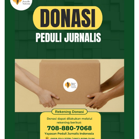
Seperti dijelaskan oleh Rulli Aryanto, warna vokal yang sesuai
dengan lagu yang sudah disiapkan Prima Founder Records akan
jadi salah satu penilaian Purwokerto Starkidz. Target Prima
Founder Records, Purwokerto Starkidz menjadi wadah bagi
potensi baru yang siap masuk industri musik.
“Setelah sukses Starkidz Jogja, Starkidz Petarangan-
Temanggung kita buat Starkidz purwokerto di 19 Maret 2023,
dan akan menyusul Starkidz Semarang, Starkidz Bitung-
Sulawesi Utara dan Starkidz Wonosobo di bulan Mei 2023.
Konsepnya sama, kita memproduksi anak-anak berkualitas dari
kota-kota tersebut,” kata Rulli Aryanto.
(Dilaporkan oleh Muhammad Fadhli)