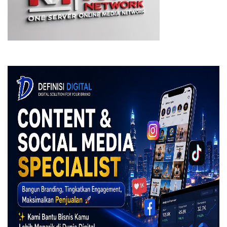
Optimisme Prima Founder Records bagi industri musik di
segmen lagu anak karena melihat perkembangan era digital
telah menjangkau lebih cepat di kalangan anak-anak. Situasi
tersebut makin disadari oleh para penyedia platform media
sosial sehingga makin banyak platform khusus anak yang
tersedia. Dengan dukungan media yang memiliki misi yang
sama untuk memperjuangkan lagu anak, maka Prima Founder
Records pun makin yakin untuk melangkah menggarap peluang
industri musik anak di Indonesia.