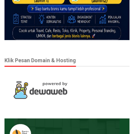
– Flayer Open Talent Purwokerto Starkidz. (Dok. PFR)
Pada kesempatan yang sama, Rulli Aryanto mengatakan, Prima
Founder Records melalui Purwokerto Starkidz akan
memproduksi 12 artis dan akan memberikan lagu untuk mereka.
Klik Pesan Domain & Hosting
Program tersebut sebagai wujud dukungan Prima Founder
Records pada Anugerah Records – Purwokerto sebagai label
partnernya.
“Untuk mendaftar jadi peserta audisi Purwokerto Starkidz dapat
menghubungi Ibu Netty Rochmawati, pemilik Augerah Records
& Artist Management yang beralamat di Jalan Gunung Cikurai
492 Purwokerto, atau dengan menghubungi nomor kontak
081990777744. Purwokerto Starkidz ikut didukung oleh
Banyumas TV, dan Radio Dian Swara Purwokerto,” kata Rulli
Aryanto.