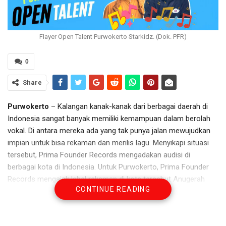
Flayer Open Talent Purwokerto Starkidz. (Dok. PFR)
0
Share
Purwokerto
– Kalangan kanak-kanak dari berbagai daerah di
Indonesia sangat banyak memiliki kemampuan dalam berolah
vokal. Di antara mereka ada yang tak punya jalan mewujudkan
impian untuk bisa rekaman dan merilis lagu. Menyikapi situasi
tersebut, Prima Founder Records mengadakan audisi di
berbagai kota di Indonesia. Untuk Purwokerto, Prima Founder
Records mengajak label rekaman di kota tersebut Anugerah
CONTINUE READING
Records menggelar Purwokerto Starkidz. Pendaftaran ajang
audisi tersebut telah dibuka sejak pertengahan Februari 2023.
Para peserta Purwokerto Starkidz akan menunjukkan