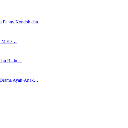
yata Fanny Kondoh dan…
h Mistis…
 Siap Bikin…
kan Drama Ayah-Anak…