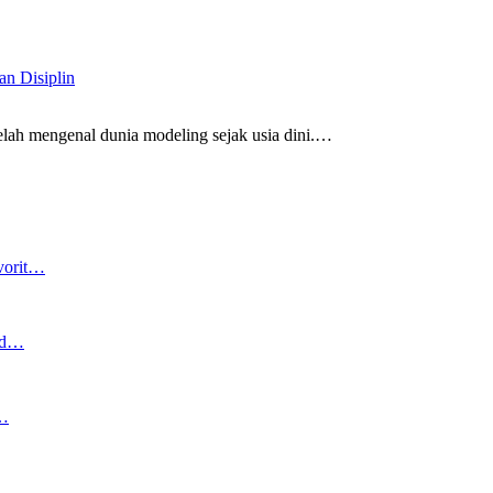
n Disiplin
ah mengenal dunia modeling sejak usia dini.
…
vorit…
and…
n…