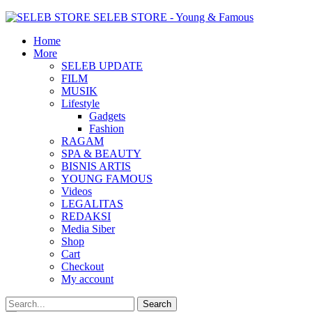
SELEB STORE - Young & Famous
Home
More
SELEB UPDATE
FILM
MUSIK
Lifestyle
Gadgets
Fashion
RAGAM
SPA & BEAUTY
BISNIS ARTIS
YOUNG FAMOUS
Videos
LEGALITAS
REDAKSI
Media Siber
Shop
Cart
Checkout
My account