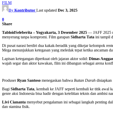
FILM
By
Kontributor
Last updated
Dec 3, 2025
0
Share
TabloidSeleberita – Yogyakarta, 3 Desember 2025
— JAFF 2025 mem
menyerang tanpa kompromi. Film garapan
Sidharta Tata
ini tampil 
Di pusat narasi berdiri dua kakak-beradik yang dikejar kelompok rente
Mega menunjukkan ketegasan yang meledak tepat ketika ancaman dat
Lapisan ketegangan diperkuat oleh jajaran aktor solid:
Dimas Angga
wajah segar dan aktor kawakan, film ini dibangun sebagai arena ko
Produser
Ryan Santoso
menegaskan bahwa
Ikatan Darah
disiapkan 
Bagi
Sidharta Tata
, kembali ke JAFF seperti kembali ke titik awal 
genre aksi Indonesia bisa hadir dengan ketelitian teknis dan ambisi na
Livi Ciananta
menyebut pengalaman ini sebagai langkah penting da
dan stamina fisik.