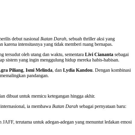
rilis debut nasional
Ikatan Darah
, sebuah thriller aksi yang
an karena intensitasnya yang tidak memberi ruang bernapas.
ng tersudut oleh utang dan waktu, sementara
Livi Ciananta
sebagai
p sistem yang ingin menggulung hidup mereka habis-habisan.
gra Piliang
,
Ismi Melinda
, dan
Lydia Kandou
. Dengan kombinasi
an memalingkan pandangan.
 dan dibuat untuk memicu ketegangan hingga akhir.
l internasional, ia membawa
Ikatan Darah
sebagai pernyataan baru:
on JAFF, terutama untuk adegan-adegan yang menuntut ledakan emosi