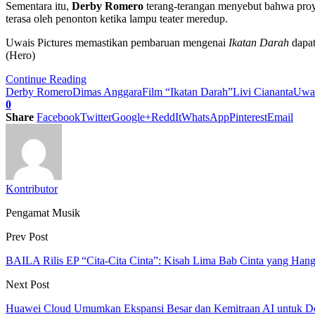
Sementara itu,
Derby Romero
terang-terangan menyebut bahwa proyek
terasa oleh penonton ketika lampu teater meredup.
Uwais Pictures memastikan pembaruan mengenai
Ikatan Darah
dapat
(Hero)
Continue Reading
Derby Romero
Dimas Anggara
Film “Ikatan Darah”
Livi Ciananta
Uwai
0
Share
Facebook
Twitter
Google+
ReddIt
WhatsApp
Pinterest
Email
Kontributor
Pengamat Musik
Prev Post
BAILA Rilis EP “Cita-Cita Cinta”: Kisah Lima Bab Cinta yang Han
Next Post
Huawei Cloud Umumkan Ekspansi Besar dan Kemitraan AI untuk 