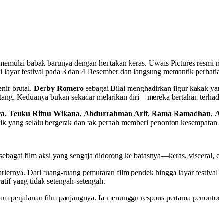
ulai babak barunya dengan hentakan keras. Uwais Pictures resmi me
di layar festival pada 3 dan 4 Desember dan langsung memantik perhati
nir brutal.
Derby Romero
sebagai Bilal menghadirkan figur kakak ya
ang. Keduanya bukan sekadar melarikan diri—mereka bertahan terhada
ra
,
Teuku Rifnu Wikana
,
Abdurrahman Arif
,
Rama Ramadhan
,
A
nflik yang selalu bergerak dan tak pernah memberi penonton kesempat
sebagai film aksi yang sengaja didorong ke batasnya—keras, visceral,
kariernya. Dari ruang-ruang pemutaran film pendek hingga layar festiva
ratif yang tidak setengah-setengah.
lam perjalanan film panjangnya. Ia menunggu respons pertama penont