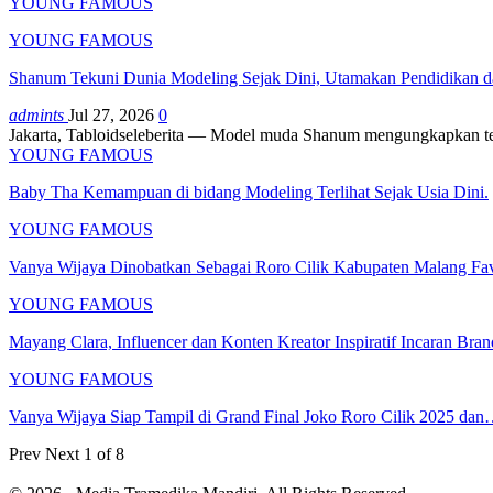
YOUNG FAMOUS
YOUNG FAMOUS
Shanum Tekuni Dunia Modeling Sejak Dini, Utamakan Pendidikan da
admints
Jul 27, 2026
0
Jakarta, Tabloidseleberita — Model muda Shanum mengungkapkan tel
YOUNG FAMOUS
Baby Tha Kemampuan di bidang Modeling Terlihat Sejak Usia Dini.
YOUNG FAMOUS
Vanya Wijaya Dinobatkan Sebagai Roro Cilik Kabupaten Malang Fa
YOUNG FAMOUS
Mayang Clara, Influencer dan Konten Kreator Inspiratif Incaran Br
YOUNG FAMOUS
Vanya Wijaya Siap Tampil di Grand Final Joko Roro Cilik 2025 da
Prev
Next
1 of 8