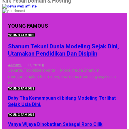
Klik Pesan Domain & Hosting
YOUNG FAMOUS
YOUNG FAMOUS
Shanum Tekuni Dunia Modeling Sejak Dini,
Utamakan Pendidikan Dan Disiplin
Admints
Jul 27, 2026
0
Jakarta, Tabloidseleberita — Model muda Shanum
mengungkapkan telah mengenal dunia modeling sejak usia
dini.
…
YOUNG FAMOUS
Baby Tha Kemampuan di bidang Modeling Terlihat
Sejak Usia Dini.
YOUNG FAMOUS
Vanya Wijaya Dinobatkan Sebagai Roro Cilik