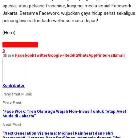
spesial, atau peluang franchise, kunjungi media sosial Facework
Jakarta. Bersama Facework, wujudkan gaya hidup sehat sekaligus
peluang bisnis di industri wellness masa depan!
(Hero)
Continue Reading
0
Share
Facebook
Twitter
Google+
ReddIt
WhatsApp
Pinterest
Email
Kontributor
Pengamat Musik
Prev Post
“Face Work: Tren Olahraga Wajah Non-Invasif untuk Tetap Awet
Muda di Jakarta”
Next Post
“Next Generation Visinema: Michael Rainheart dan Febri
Darmayanti, Harapan Baru Perfilman Indonesia dengan Film