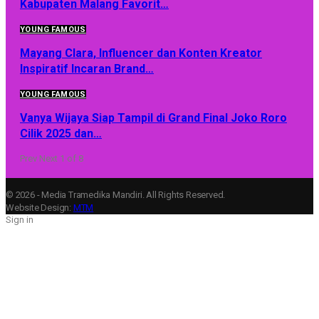
Kabupaten Malang Favorit…
YOUNG FAMOUS
Mayang Clara, Influencer dan Konten Kreator
Inspiratif Incaran Brand…
YOUNG FAMOUS
Vanya Wijaya Siap Tampil di Grand Final Joko Roro
Cilik 2025 dan…
Prev
Next
1 of 8
© 2026 - Media Tramedika Mandiri. All Rights Reserved.
Website Design:
MTM
Sign in