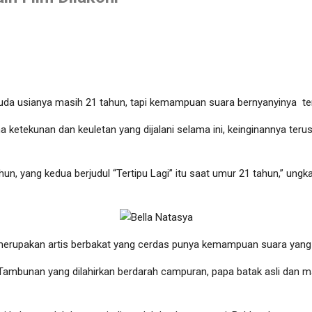
muda usianya masih 21 tahun, tapi kemampuan suara bernyanyinya ter
etekunan dan keuletan yang dijalani selama ini, keinginannya terus b
un, yang kedua berjudul “Tertipu Lagi” itu saat umur 21 tahun,” ungk
ya merupakan artis berbakat yang cerdas punya kemampuan suara yang
 Tambunan yang dilahirkan berdarah campuran, papa batak asli dan ma