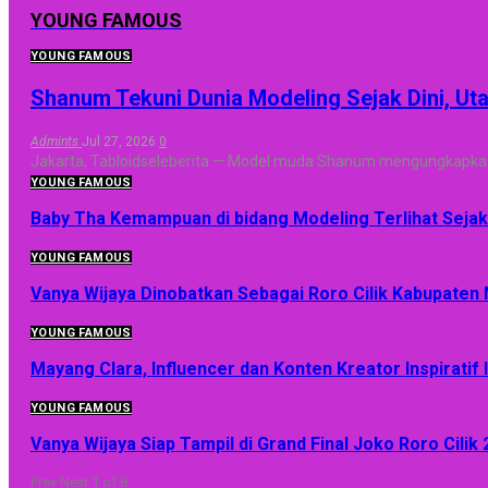
YOUNG FAMOUS
YOUNG FAMOUS
Shanum Tekuni Dunia Modeling Sejak Dini, Ut
Admints
Jul 27, 2026
0
Jakarta, Tabloidseleberita — Model muda Shanum mengungkapkan t
YOUNG FAMOUS
Baby Tha Kemampuan di bidang Modeling Terlihat Sejak 
YOUNG FAMOUS
Vanya Wijaya Dinobatkan Sebagai Roro Cilik Kabupaten
YOUNG FAMOUS
Mayang Clara, Influencer dan Konten Kreator Inspiratif
YOUNG FAMOUS
Vanya Wijaya Siap Tampil di Grand Final Joko Roro Cilik
Prev
Next
1 of 8