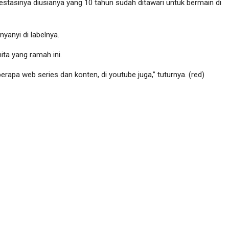
restasinya diusianya yang 10 tahun sudah ditawari untuk bermain di
yanyi di labelnya.
ita yang ramah ini.
rapa web series dan konten, di youtube juga,” tuturnya. (red)