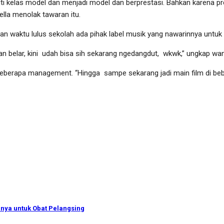
kuti kelas model dan menjadi model dan berprestasi. Bahkan karena p
ella menolak tawaran itu.
alan waktu lulus sekolah ada pihak label musik yang nawarinnya untuk n
an belar, kini udah bisa sih sekarang ngedangdut, wkwk,” ungkap wan
o beberapa management. “Hingga sampe sekarang jadi main film di bebe
nya untuk Obat Pelangsing