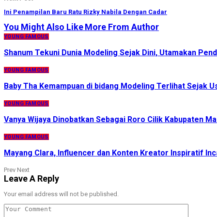
Ini Penampilan Baru Ratu Rizky Nabila Dengan Cadar
You Might Also Like
More From Author
YOUNG FAMOUS
Shanum Tekuni Dunia Modeling Sejak Dini, Utamakan Pendid
YOUNG FAMOUS
Baby Tha Kemampuan di bidang Modeling Terlihat Sejak Usi
YOUNG FAMOUS
Vanya Wijaya Dinobatkan Sebagai Roro Cilik Kabupaten Ma
YOUNG FAMOUS
Mayang Clara, Influencer dan Konten Kreator Inspiratif I
Prev
Next
Leave A Reply
Your email address will not be published.