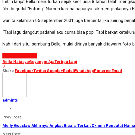
Lebih lanjut Bella menuturkan sejak kecil usia 8 tahun telah mengi
film berjudul “Entong’. Namun karena papanya tak mengijinkannya B
wanita kelahiran 05 september 2001 juga bercerita jika seiring berj
“Tapi lagu dangdut padahal aku cuma bisa pop. Tapi berkat ketekun
Nah ! dari situ, sambung Bella, mulai dirinya banyak ditawarin fot
Continue Reading
Bella Natasya
Goyangin Aja
Tertipu Lagi
0
Share
Facebook
Twitter
Google+
ReddIt
WhatsApp
Pinterest
Email
admints
Prev Post
Melly Goeslaw Akhirnya Angkat Bicara Terkait Oknum Pencatut Nama
Next Post