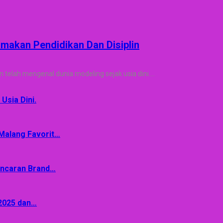
amakan Pendidikan Dan Disiplin
elah mengenal dunia modeling sejak usia dini.
…
Usia Dini.
 Malang Favorit…
 Incaran Brand…
 2025 dan…