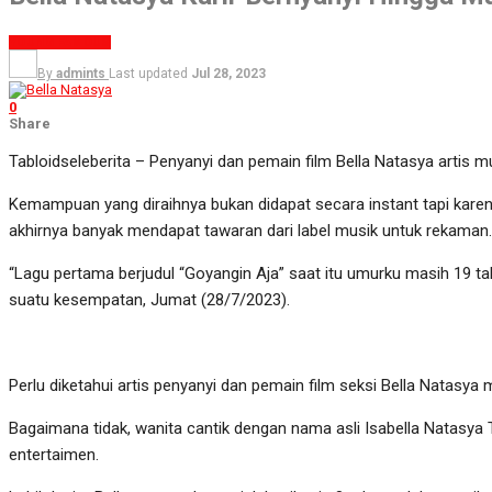
YOUNG FAMOUS
By
admints
Last updated
Jul 28, 2023
0
Share
Tabloidseleberita – Penyanyi dan pemain film Bella Natasya artis 
Kemampuan yang diraihnya bukan didapat secara instant tapi karena k
akhirnya banyak mendapat tawaran dari label musik untuk rekaman.
“Lagu pertama berjudul “Goyangin Aja” saat itu umurku masih 19 tah
suatu kesempatan, Jumat (28/7/2023).
Perlu diketahui artis penyanyi dan pemain film seksi Bella Natas
Bagaimana tidak, wanita cantik dengan nama asli Isabella Natasya
entertaimen.