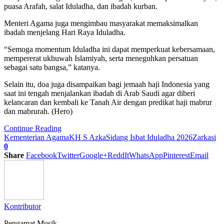
puasa Arafah, salat Iduladha, dan ibadah kurban.
Menteri Agama juga mengimbau masyarakat memaksimalkan
ibadah menjelang Hari Raya Iduladha.
“Semoga momentum Iduladha ini dapat memperkuat kebersamaan,
mempererat ukhuwah Islamiyah, serta meneguhkan persatuan
sebagai satu bangsa,” katanya.
Selain itu, doa juga disampaikan bagi jemaah haji Indonesia yang
saat ini tengah menjalankan ibadah di Arab Saudi agar diberi
kelancaran dan kembali ke Tanah Air dengan predikat haji mabrur
dan mabrurah. (Hero)
Continue Reading
Kementerian Agama
KH S Azka
Sidang Isbat Iduladha 2026
Zarkasi
0
Share
Facebook
Twitter
Google+
ReddIt
WhatsApp
Pinterest
Email
Kontributor
Pengamat Musik