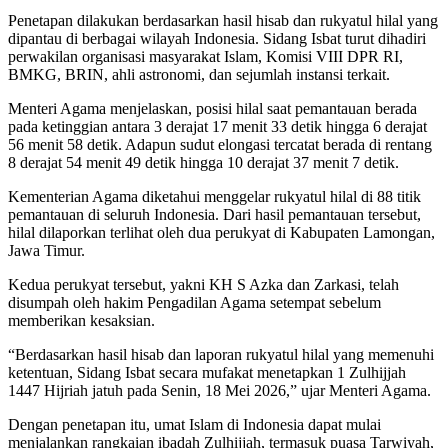
Penetapan dilakukan berdasarkan hasil hisab dan rukyatul hilal yang
dipantau di berbagai wilayah Indonesia. Sidang Isbat turut dihadiri
perwakilan organisasi masyarakat Islam, Komisi VIII DPR RI,
BMKG, BRIN, ahli astronomi, dan sejumlah instansi terkait.
Menteri Agama menjelaskan, posisi hilal saat pemantauan berada
pada ketinggian antara 3 derajat 17 menit 33 detik hingga 6 derajat
56 menit 58 detik. Adapun sudut elongasi tercatat berada di rentang
8 derajat 54 menit 49 detik hingga 10 derajat 37 menit 7 detik.
Kementerian Agama diketahui menggelar rukyatul hilal di 88 titik
pemantauan di seluruh Indonesia. Dari hasil pemantauan tersebut,
hilal dilaporkan terlihat oleh dua perukyat di Kabupaten Lamongan,
Jawa Timur.
Kedua perukyat tersebut, yakni KH S Azka dan Zarkasi, telah
disumpah oleh hakim Pengadilan Agama setempat sebelum
memberikan kesaksian.
“Berdasarkan hasil hisab dan laporan rukyatul hilal yang memenuhi
ketentuan, Sidang Isbat secara mufakat menetapkan 1 Zulhijjah
1447 Hijriah jatuh pada Senin, 18 Mei 2026,” ujar Menteri Agama.
Dengan penetapan itu, umat Islam di Indonesia dapat mulai
menjalankan rangkaian ibadah Zulhijjah, termasuk puasa Tarwiyah,