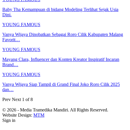
Baby Tha Kemampuan di bidang Modeling Terlihat Sejak Usia
Dini.
YOUNG FAMOUS
Vanya Wijaya Dinobatkan Sebagai Roro Cilik Kabupaten Malang
Favorit…
YOUNG FAMOUS
Mayang Clara, Influencer dan Konten Kreator Inspiratif Incaran
Brand…
YOUNG FAMOUS
Vanya Wijaya Siap Tampil di Grand Final Joko Roro Cilik 2025
dan…
Prev
Next
1 of 8
© 2026 - Media Tramedika Mandiri. All Rights Reserved.
Website Design:
MTM
Sign in