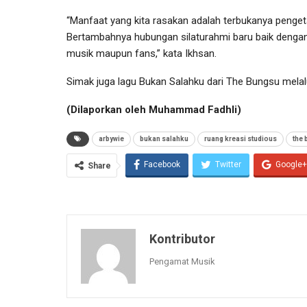
“Manfaat yang kita rasakan adalah terbukanya pengeta
Bertambahnya hubungan silaturahmi baru baik denga
musik maupun fans,” kata Ikhsan.
Simak juga lagu Bukan Salahku dari The Bungsu melalui 
(Dilaporkan oleh Muhammad Fadhli)
arbywie
bukan salahku
ruang kreasi studious
the
Facebook
Twitter
Google+
Share
Kontributor
Pengamat Musik