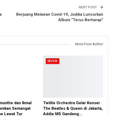
NEXT POST
a
Berjuang Melawan Covid-19, Judika Luncurkan
Album “Terus Berharap”
More From Author
MUSIK
imunthe dan Ikmal
Twilite Orchestra Gelar Konser
namkan Semangat
The Beatles & Queen di Jakarta,
me Lewat Tur
Addie MS Gandeng…