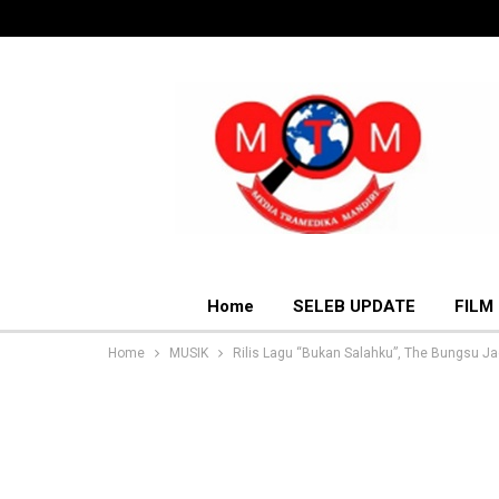
Home
SELEB UPDATE
FILM
Home
MUSIK
Rilis Lagu “Bukan Salahku”, The Bungsu Jad