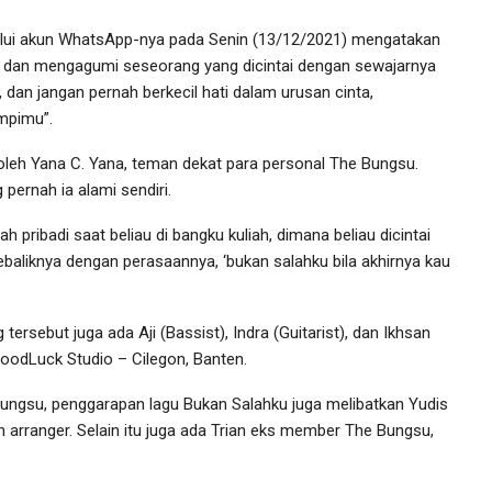
alui akun WhatsApp-nya pada Senin (13/12/2021) mengatakan
i dan mengagumi seseorang yang dicintai dengan sewajarnya
, dan jangan pernah berkecil hati dalam urusan cinta,
impimu”.
 oleh Yana C. Yana, teman dekat para personal The Bungsu.
g pernah ia alami sendiri.
ah pribadi saat beliau di bangku kuliah, dimana beliau dicintai
ebaliknya dengan perasaannya, ‘bukan salahku bila akhirnya kau
ersebut juga ada Aji (Bassist), Indra (Guitarist), dan Ikhsan
oodLuck Studio – Cilegon, Banten.
 Bungsu, penggarapan lagu Bukan Salahku juga melibatkan Yudis
 arranger. Selain itu juga ada Trian eks member The Bungsu,