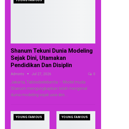
YOUNG FAMOUS
Shanum Tekuni Dunia Modeling
Sejak Dini, Utamakan
Pendidikan Dan Disiplin
Admints
Jul 27, 2026
0
Jakarta, Tabloidseleberita — Model muda
Shanum mengungkapkan telah mengenal
dunia modeling sejak usia dini.
…
YOUNG FAMOUS
YOUNG FAMOUS