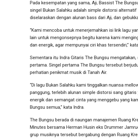
Pada kesempatan yang sama, Aji, Bassist The Bungs
singel Bukan Salahku adalah simple distorsi alternati
diselaraskan dengan alunan bass dari Aji, dan gebuk
“Kami mencoba untuk menerjemahkan isi lirik lagu y
lain untuk mengonsepnya begitu karena kami mengin
dan energik, agar mempunyai ciri khas tersendiri,” kata 
Sementara itu Indra Gitaris The Bungsu mengatakan, 
pertama. Singel pertama The Bungsu tersebut berjudul
perhatian penikmat musik di Tanah Air.
“Di lagu Bukan Salahku kami tinggalkan nuansa mel
panggung, terlebih alunan simple distorsi sang gitaris
energik dan semangat cinta yang menggebu yang kam
Bungsu semua,” kata Indra.
The Bungsu berada di naungan manajemen Ruang Kreas
Minutes bersama Herman Husin eks Drummer Jamrud.
grup musiknya tersebut bergabung dengan Ruang Krea