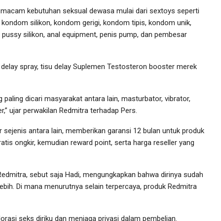
-macam kebutuhan seksual dewasa mulai dari sextoys seperti
g, kondom silikon, kondom gerigi, kondom tipis, kondom unik,
l, pussy silikon, anal equipment, penis pump, dan pembesar
i delay spray, tisu delay Suplemen Testosteron booster merek
paling dicari masyarakat antara lain, masturbator, vibrator,
,” ujar perwakilan Redmitra terhadap Pers.
sejenis antara lain, memberikan garansi 12 bulan untuk produk
gratis ongkir, kemudian reward point, serta harga reseller yang
Redmitra, sebut saja Hadi, mengungkapkan bahwa dirinya sudah
bih. Di mana menurutnya selain terpercaya, produk Redmitra
asi seks diriku dan menjaga privasi dalam pembelian.