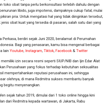
n toko obat tanpa perlu berkonsultasi terlebih dahulu dengan
 penurunan libido, juga impotensi, dampaknya cukup fatal, mulai
kiran pria. Untuk mengatasi hal yang tidak diinginkan tersebut,
enis obat kuat yang tersedia di pasaran, salah satu dari yang
 Perkasa, berdiri sejak Juni 2020, beralamat di Perumahan
Indonesia. Bagi yang penasaran, kamu bisa mengenal berbagai
a lain
Youtube
,
Instagram
,
Tiktok
,
Facebook
&
Twitter
emiliki izin secara resmi seperti SIUP/NIB dan Ijin Edar Alat
akan Perusahaan yang fokus terhadap kebutuhan seksualitas
asil mempertahankan reputasi perusahaan ini, sehingga
sasar olehnya, di mana Redmitra sukses membantu banyak
ng begitu menyenangkan.
n sejak tahun 2019, dimulai dari 1 toko online hingga kini
ilan dari Redmitra kepada wartawan, di Jakarta, Rabu