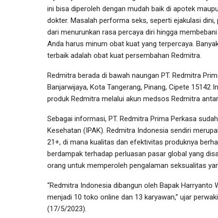
ini bisa diperoleh dengan mudah baik di apotek maupu
dokter. Masalah performa seks, seperti ejakulasi dini,
dari menurunkan rasa percaya diri hingga membebani pi
Anda harus minum obat kuat yang terpercaya. Banyak j
terbaik adalah obat kuat persembahan Redmitra.
Redmitra berada di bawah naungan PT. Redmitra Prima
Banjarwijaya, Kota Tangerang, Pinang, Cipete 15142 
produk Redmitra melalui akun medsos Redmitra antar
Sebagai informasi, PT. Redmitra Prima Perkasa sudah m
Kesehatan (IPAK). Redmitra Indonesia sendiri merup
21+, di mana kualitas dan efektivitas produknya berh
berdampak terhadap perluasan pasar global yang di
orang untuk memperoleh pengalaman seksualitas ya
“Redmitra Indonesia dibangun oleh Bapak Harryanto We
menjadi 10 toko online dan 13 karyawan,” ujar perwak
(17/5/2023).