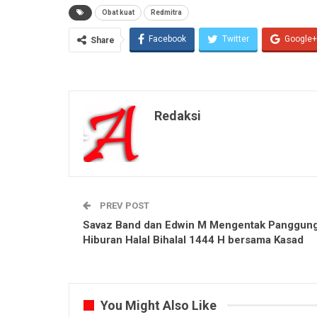
Obat kuat
Redmitra
Facebook
Twitter
Google+
Share
Redaksi
PREV POST
Savaz Band dan Edwin M Mengentak Panggun
Hiburan Halal Bihalal 1444 H bersama Kasad
You Might Also Like