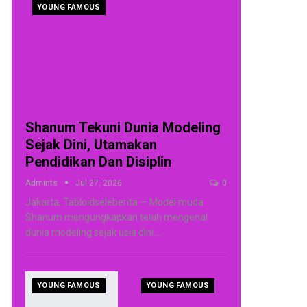
YOUNG FAMOUS
Shanum Tekuni Dunia Modeling
Sejak Dini, Utamakan
Pendidikan Dan Disiplin
Admints
Jul 27, 2026
0
Jakarta, Tabloidseleberita — Model muda
Shanum mengungkapkan telah mengenal
dunia modeling sejak usia dini.
…
YOUNG FAMOUS
YOUNG FAMOUS