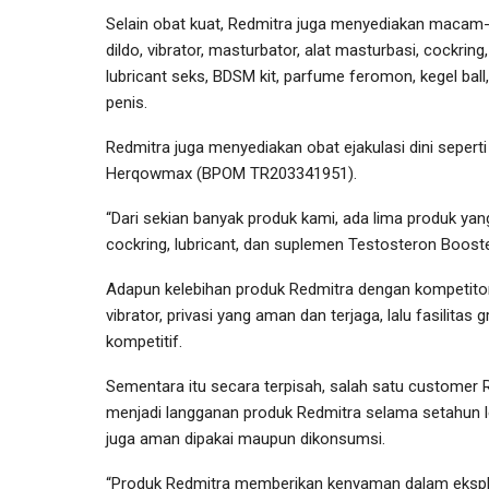
Selain obat kuat, Redmitra juga menyediakan macam
dildo, vibrator, masturbator, alat masturbasi, cockrin
lubricant seks, BDSM kit, parfume feromon, kegel bal
penis.
Redmitra juga menyediakan obat ejakulasi dini sepert
Herqowmax (BPOM TR203341951).
“Dari sekian banyak produk kami, ada lima produk yang 
cockring, lubricant, dan suplemen Testosteron Booster
Adapun kelebihan produk Redmitra dengan kompetitor 
vibrator, privasi yang aman dan terjaga, lalu fasilitas 
kompetitif.
Sementara itu secara terpisah, salah satu customer 
menjadi langganan produk Redmitra selama setahun le
juga aman dipakai maupun dikonsumsi.
“Produk Redmitra memberikan kenyaman dalam eksplor