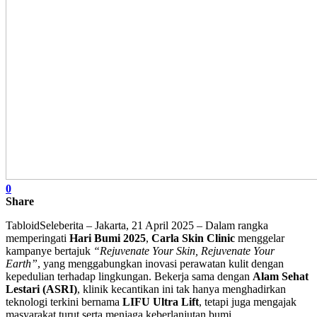
0
Share
TabloidSeleberita – Jakarta, 21 April 2025 – Dalam rangka
memperingati
Hari Bumi 2025
,
Carla Skin Clinic
menggelar
kampanye bertajuk
“Rejuvenate Your Skin, Rejuvenate Your
Earth”
, yang menggabungkan inovasi perawatan kulit dengan
kepedulian terhadap lingkungan. Bekerja sama dengan
Alam Sehat
Lestari (ASRI)
, klinik kecantikan ini tak hanya menghadirkan
teknologi terkini bernama
LIFU Ultra Lift
, tetapi juga mengajak
masyarakat turut serta menjaga keberlanjutan bumi.