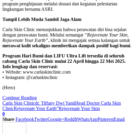
program penghijauan melalui donasi dan kegiatan pelestarian
lingkungan bersama ASRI.
Tampil Lebih Muda Sambil Jaga Alam
Carla Skin Clinic menunjukkan bahwa perawatan diri bisa sejalan
dengan perawatan bumi. Melalui semangat
“Rejuvenate Your Skin,
Rejuvenate Your Earth”
, klinik ini mengajak semua kalangan untuk
merawat kulit sekaligus memberikan dampak positif bagi bumi
.
Program Hari Bumi dan LIFU Ultra Lift tersedia di seluruh
cabang Carla Skin Clinic mulai 22 April hingga 22 Mei 2025.
Info lengkap dan reservasi:
• Website: www.carlaskinclinic.com
• Instagram: @carlaskinclinic
(Hero)
Continue Reading
Carla Skin Clinic
dr. Tiffany Dwi Yanti
Head Doctor Carla Skin
Clinic
Rejuvenate Your Earth”
Rejuvenate Your Skin
0
Share
Facebook
Twitter
Google+
ReddIt
WhatsApp
Pinterest
Email