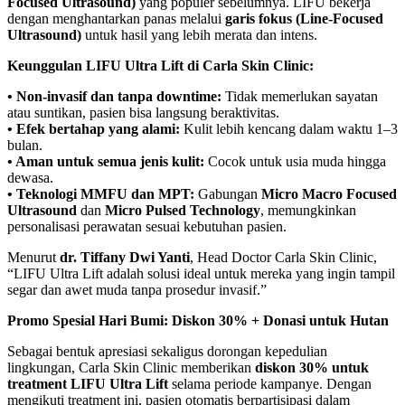
Focused Ultrasound)
yang populer sebelumnya. LIFU bekerja
dengan menghantarkan panas melalui
garis fokus (Line-Focused
Ultrasound)
untuk hasil yang lebih merata dan intens.
Keunggulan LIFU Ultra Lift di Carla Skin Clinic:
• Non-invasif dan tanpa downtime:
Tidak memerlukan sayatan
atau suntikan, pasien bisa langsung beraktivitas.
• Efek bertahap yang alami:
Kulit lebih kencang dalam waktu 1–3
bulan.
• Aman untuk semua jenis kulit:
Cocok untuk usia muda hingga
dewasa.
• Teknologi MMFU dan MPT:
Gabungan
Micro Macro Focused
Ultrasound
dan
Micro Pulsed Technology
, memungkinkan
personalisasi perawatan sesuai kebutuhan pasien.
Menurut
dr. Tiffany Dwi Yanti
, Head Doctor Carla Skin Clinic,
“LIFU Ultra Lift adalah solusi ideal untuk mereka yang ingin tampil
segar dan awet muda tanpa prosedur invasif.”
Promo Spesial Hari Bumi: Diskon 30% + Donasi untuk Hutan
Sebagai bentuk apresiasi sekaligus dorongan kepedulian
lingkungan, Carla Skin Clinic memberikan
diskon 30% untuk
treatment LIFU Ultra Lift
selama periode kampanye. Dengan
mengikuti treatment ini, pasien otomatis berpartisipasi dalam