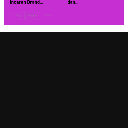
Incaran Brand…
dan…
PREV
NEXT
1 of 8