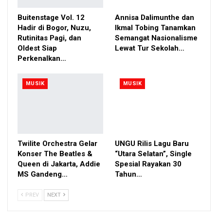
menghabiskan waktu berjam-jam untuk menyempurnakan detail
Buitenstage Vol. 12
Annisa Dalimunthe dan
mixing demi mendapatkan hasil yang sesuai dengan konsep
Hadir di Bogor, Nuzu,
Ikmal Tobing Tanamkan
yang diinginkannya.
Rutinitas Pagi, dan
Semangat Nasionalisme
Oldest Siap
Lewat Tur Sekolah…
Secara musikal, Black Langues menggambarkan karakter musik
Perkenalkan…
mereka sebagai sesuatu yang mentah, jujur, tetapi tetap
memiliki sentuhan modern. Mereka meyakini bahwa musik tidak
MUSIK
MUSIK
harus selalu dikategorikan dalam batasan genre tertentu karena
setiap bunyi memiliki peluang untuk berkembang menjadi
identitas baru.
Melalui Happy, Black Langues berharap dapat mendorong
pendengar untuk lebih peka terhadap kondisi orang-orang di
Twilite Orchestra Gelar
UNGU Rilis Lagu Baru
Konser The Beatles &
“Utara Selatan”, Single
sekitarnya.
Queen di Jakarta, Addie
Spesial Rayakan 30
Mereka ingin mengingatkan bahwa setiap individu memiliki
MS Gandeng…
Tahun…
cerita dan perjuangan yang mungkin tidak terlihat oleh orang
PREV
NEXT
lain.
Tak hanya merilis lagu, Black Langues juga terlibat dalam