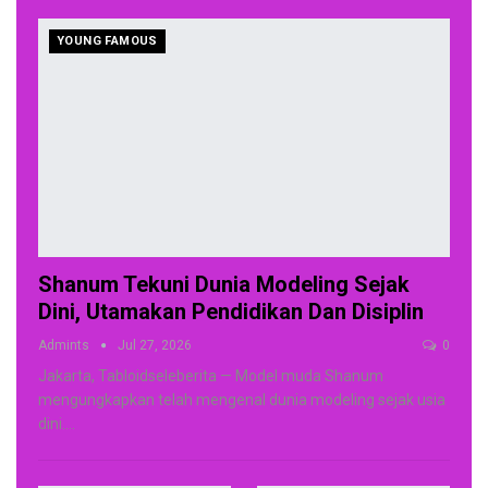
YOUNG FAMOUS
Shanum Tekuni Dunia Modeling Sejak
Dini, Utamakan Pendidikan Dan Disiplin
Admints
Jul 27, 2026
0
Jakarta, Tabloidseleberita — Model muda Shanum
mengungkapkan telah mengenal dunia modeling sejak usia
dini.
…