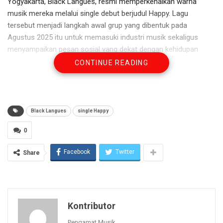
Yogyakarta, Black Langues, resmi memperkenalkan warna
musik mereka melalui single debut berjudul Happy. Lagu
tersebut menjadi langkah awal grup yang dibentuk pada
Agustus 2025 itu untuk memasuki industri musik sekaligus
menyampaikan pesan sosial yang dekat dengan kehidupan
generasi muda.
CONTINUE READING
Di balik judulnya yang terdengar ceria, Happy justru mengangkat
tema yang cukup serius, yakni kesehatan mental dan
pentingnya kepedulian terhadap sesama. Lagu ini lahir dari
Black Langues
single Happy
kegelisahan sang vokalis dan gitaris, Michael Aaron Donisputro,
terhadap berbagai persoalan yang dihadapi anak muda saat ini,
0
termasuk meningkatnya kasus bunuh diri di kalangan remaja.
Facebook
Twitter
Share
Menurut Aaron, Happy mengajak pendengar melihat bahwa
kehidupan memiliki banyak sisi yang layak diperjuangkan dan
bahwa mengakhiri hidup bukanlah jalan keluar dari setiap
persoalan.
Kontributor
Black Langues sendiri dibentuk sebagai ruang eksplorasi
Pengamat Musik