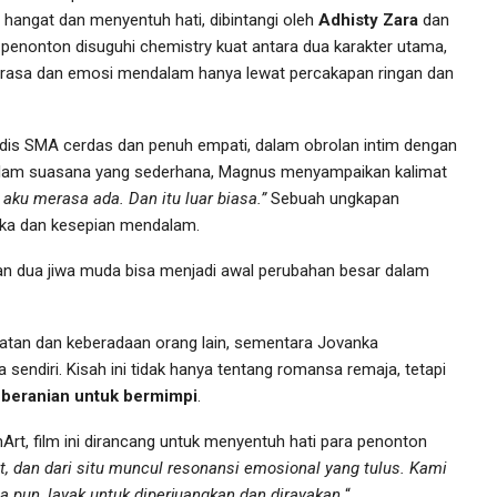
 hangat dan menyentuh hati, dibintangi oleh
Adhisty Zara
dan
ni, penonton disuguhi chemistry kuat antara dua karakter utama,
 rasa dan emosi mendalam hanya lewat percakapan ringan dan
adis SMA cerdas dan penuh empati, dalam obrolan intim dengan
 Dalam suasana yang sederhana, Magnus menyampaikan kalimat
aku merasa ada. Dan itu luar biasa.”
Sebuah ungkapan
uka dan kesepian mendalam.
dua jiwa muda bisa menjadi awal perubahan besar dalam
atan dan keberadaan orang lain, sementara Jovanka
ndiri. Kisah ini tidak hanya tentang romansa remaja, tetapi
beranian untuk bermimpi
.
Art, film ini dirancang untuk menyentuh hati para penonton
t, dan dari situ muncul resonansi emosional yang tulus. Kami
 pun, layak untuk diperjuangkan dan dirayakan.
“