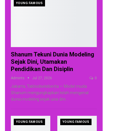
YOUNG FAMOUS
Shanum Tekuni Dunia Modeling
Sejak Dini, Utamakan
Pendidikan Dan Disiplin
Admints
Jul 27, 2026
0
Jakarta, Tabloidseleberita — Model muda
Shanum mengungkapkan telah mengenal
dunia modeling sejak usia dini.
…
YOUNG FAMOUS
YOUNG FAMOUS