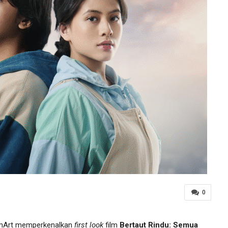
0
mArt memperkenalkan
first look
film
Bertaut Rindu: Semua