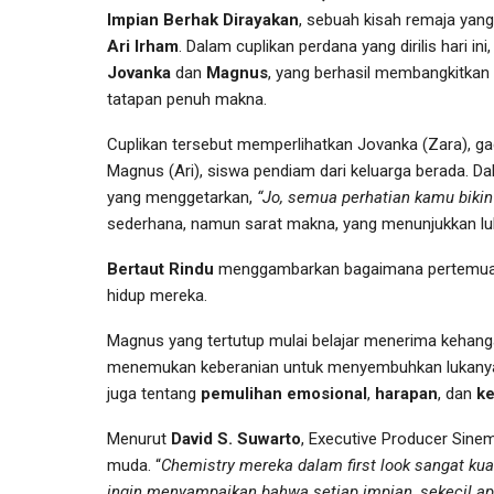
Impian Berhak Dirayakan
, sebuah kisah remaja yang
Ari Irham
. Dalam cuplikan perdana yang dirilis hari i
Jovanka
dan
Magnus
, yang berhasil membangkitkan
tatapan penuh makna.
Cuplikan tersebut memperlihatkan Jovanka (Zara), g
Magnus (Ari), siswa pendiam dari keluarga berada.
yang menggetarkan,
“Jo, semua perhatian kamu bikin 
sederhana, namun sarat makna, yang menunjukkan l
Bertaut Rindu
menggambarkan bagaimana pertemuan 
hidup mereka.
Magnus yang tertutup mulai belajar menerima kehang
menemukan keberanian untuk menyembuhkan lukanya se
juga tentang
pemulihan emosional
,
harapan
, dan
ke
Menurut
David S. Suwarto
, Executive Producer Sinem
muda. “
Chemistry mereka dalam first look sangat kua
ingin menyampaikan bahwa setiap impian, sekecil apa