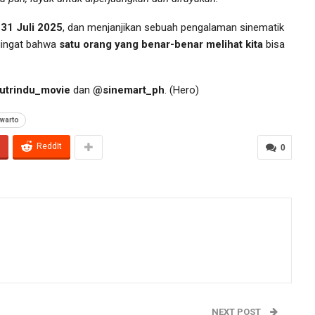
a
31 Juli 2025
, dan menjanjikan sebuah pengalaman sinematik
ngingat bahwa
satu orang yang benar-benar melihat kita
bisa
utrindu_movie
dan
@sinemart_ph
. (Hero)
uwarto
ReddIt
0
NEXT POST