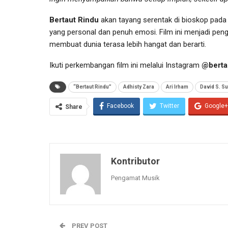
Bertaut Rindu
akan tayang serentak di bioskop pad
yang personal dan penuh emosi. Film ini menjadi pe
membuat dunia terasa lebih hangat dan berarti.
Ikuti perkembangan film ini melalui Instagram
@berta
“Bertaut Rindu”
Adhisty Zara
Ari Irham
David S. S
Facebook
Twitter
Google+
Share
Kontributor
Pengamat Musik
PREV POST