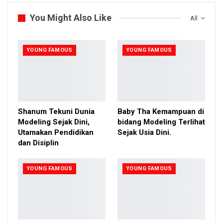
Marlo dengan Keisya sudah tidak ditemukan, akan tetapi
You Might Also Like
potongan-potongan sesi wawancara tersebut terpantau ramai
All
di tiktok dan Twitter,. Nama Keisya dan Marlo pun terlihat
menduduki posisi ke-1 dan ke-2 trending topic twitter.
YOUNG FAMOUS
YOUNG FAMOUS
seperti di lansir dari Salah satu akun yang mengunggah
potongan video podcast Marlo bareng Keisya Levronka adalah
@yqounger. Akun itu mengatakan bahwa sikap Keisya kurang
oke sepanjang podcast.
Shanum Tekuni Dunia
Baby Tha Kemampuan di
“Maaf ya Keisya tapi jawaban lu bener-bener ngeselin banget
Modeling Sejak Dini,
bidang Modeling Terlihat
sepanjang podcast. Mau sok asik jatuhnya cringe. Sok imut juga
Utamakan Pendidikan
Sejak Usia Dini.
dan Disiplin
enggak imut. Marlo juga enggak gimmick sih kayak udah kesel
duluan denger jawaban lu,” kicaunya.
YOUNG FAMOUS
YOUNG FAMOUS