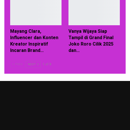
Mayang Clara,
Vanya Wijaya Siap
Influencer dan Konten
Tampil di Grand Final
Kreator Inspiratif
Joko Roro Cilik 2025
Incaran Brand…
dan…
PREV
NEXT
1 of 8