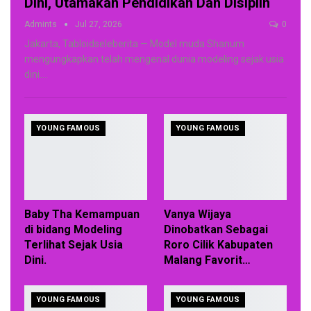
Dini, Utamakan Pendidikan Dan Disiplin
Admints
Jul 27, 2026
0
Jakarta, Tabloidseleberita — Model muda Shanum
mengungkapkan telah mengenal dunia modeling sejak usia
dini.
…
YOUNG FAMOUS
YOUNG FAMOUS
Baby Tha Kemampuan
Vanya Wijaya
di bidang Modeling
Dinobatkan Sebagai
Terlihat Sejak Usia
Roro Cilik Kabupaten
Dini.
Malang Favorit…
YOUNG FAMOUS
YOUNG FAMOUS