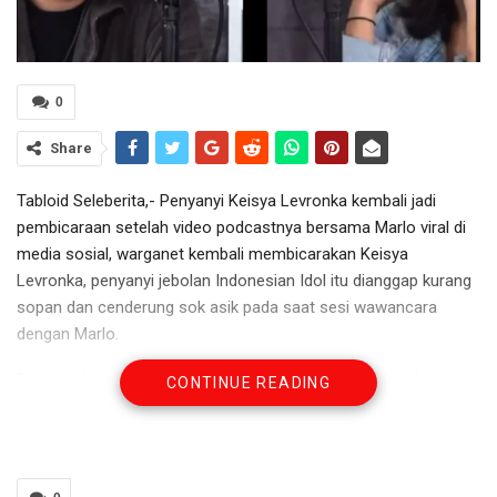
0
Share
Tabloid Seleberita,- Penyanyi Keisya Levronka kembali jadi
pembicaraan setelah video podcastnya bersama Marlo viral di
media sosial, warganet kembali membicarakan Keisya
Levronka, penyanyi jebolan Indonesian Idol itu dianggap kurang
sopan dan cenderung sok asik pada saat sesi wawancara
dengan Marlo.
Dalam video yang tersebar di TikTok, Keisya tidak memberikan
CONTINUE READING
jawaban jelas saat mendapatkan pertanyaan dari Marlo.
“Kamu pernah nonton?,” tanya Marlo. “Pernah,” jawab Keisya.