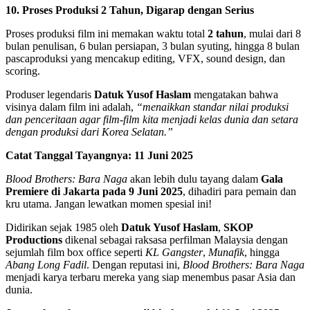
10. Proses Produksi 2 Tahun, Digarap dengan Serius
Proses produksi film ini memakan waktu total
2 tahun
, mulai dari 8
bulan penulisan, 6 bulan persiapan, 3 bulan syuting, hingga 8 bulan
pascaproduksi yang mencakup editing, VFX, sound design, dan
scoring.
Produser legendaris
Datuk Yusof Haslam
mengatakan bahwa
visinya dalam film ini adalah,
“menaikkan standar nilai produksi
dan penceritaan agar film-film kita menjadi kelas dunia dan setara
dengan produksi dari Korea Selatan.”
Catat Tanggal Tayangnya: 11 Juni 2025
Blood Brothers: Bara Naga
akan lebih dulu tayang dalam
Gala
Premiere di Jakarta pada 9 Juni 2025
, dihadiri para pemain dan
kru utama. Jangan lewatkan momen spesial ini!
Didirikan sejak 1985 oleh
Datuk Yusof Haslam
,
SKOP
Productions
dikenal sebagai raksasa perfilman Malaysia dengan
sejumlah film box office seperti
KL Gangster
,
Munafik
, hingga
Abang Long Fadil
. Dengan reputasi ini,
Blood Brothers: Bara Naga
menjadi karya terbaru mereka yang siap menembus pasar Asia dan
dunia.