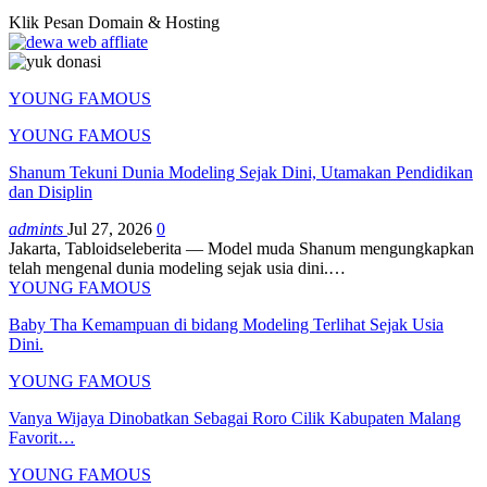
Klik Pesan Domain & Hosting
YOUNG FAMOUS
YOUNG FAMOUS
Shanum Tekuni Dunia Modeling Sejak Dini, Utamakan Pendidikan
dan Disiplin
admints
Jul 27, 2026
0
Jakarta, Tabloidseleberita — Model muda Shanum mengungkapkan
telah mengenal dunia modeling sejak usia dini.
…
YOUNG FAMOUS
Baby Tha Kemampuan di bidang Modeling Terlihat Sejak Usia
Dini.
YOUNG FAMOUS
Vanya Wijaya Dinobatkan Sebagai Roro Cilik Kabupaten Malang
Favorit…
YOUNG FAMOUS