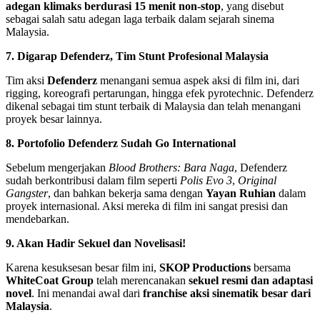
adegan klimaks berdurasi 15 menit non-stop
, yang disebut
sebagai salah satu adegan laga terbaik dalam sejarah sinema
Malaysia.
7. Digarap Defenderz, Tim Stunt Profesional Malaysia
Tim aksi
Defenderz
menangani semua aspek aksi di film ini, dari
rigging, koreografi pertarungan, hingga efek pyrotechnic. Defenderz
dikenal sebagai tim stunt terbaik di Malaysia dan telah menangani
proyek besar lainnya.
8. Portofolio Defenderz Sudah Go International
Sebelum mengerjakan
Blood Brothers: Bara Naga
, Defenderz
sudah berkontribusi dalam film seperti
Polis Evo 3
,
Original
Gangster
, dan bahkan bekerja sama dengan
Yayan Ruhian
dalam
proyek internasional. Aksi mereka di film ini sangat presisi dan
mendebarkan.
9. Akan Hadir Sekuel dan Novelisasi!
Karena kesuksesan besar film ini,
SKOP Productions
bersama
WhiteCoat Group
telah merencanakan
sekuel resmi dan adaptasi
novel
. Ini menandai awal dari
franchise aksi sinematik besar dari
Malaysia
.