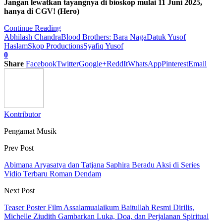
Jangan lewatkan tayangnya di bioskop mulai 11 Juni 2025,
hanya di CGV! (Hero)
Continue Reading
Abhilash Chandra
Blood Brothers: Bara Naga
Datuk Yusof
Haslam
Skop Productions
Syafiq Yusof
0
Share
Facebook
Twitter
Google+
ReddIt
WhatsApp
Pinterest
Email
Kontributor
Pengamat Musik
Prev Post
Abimana Aryasatya dan Tatjana Saphira Beradu Aksi di Series
Vidio Terbaru Roman Dendam
Next Post
Teaser Poster Film Assalamualaikum Baitullah Resmi Dirilis,
Michelle Ziudith Gambarkan Luka, Doa, dan Perjalanan Spiritual