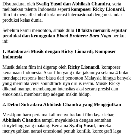
Disutradarai oleh
Syafiq Yusof dan Abhilash Chandra
, serta
melibatkan talenta Indonesia seperti
komposer Ricky Lionardi
,
film ini menjadi simbol kolaborasi internasional dengan standar
produksi kelas dunia.
Sebelum kamu menonton, simak dulu
10 fakta menarik seputar
produksi dan keunggulan
Blood Brothers: Bara Naga
berikut
ini:
1. Kolaborasi Musik dengan Ricky Lionardi, Komposer
Indonesia
Musik dalam film ini digarap oleh
Ricky Lionardi
, komposer
kenamaan Indonesia. Skor film yang dikerjakannya selama 4 bulan
mendapat respons luar biasa dari penonton Malaysia hingga banyak
yang meminta versi soundtrack-nya dirilis resmi. Musik Ricky
dikenal mampu membangun intensitas aksi secara presisi dan
emosional, membuat tiap adegan makin hidup.
2. Debut Sutradara Abhilash Chandra yang Mengejutkan
Meskipun baru pertama kali menyutradarai film layar lebar,
Abhilash Chandra
tampil meyakinkan dengan sentuhan
storytelling yang matang. Bersama
Syafiq Yusof
, mereka
menyuguhkan narasi emosional penuh konflik, koreografi laga