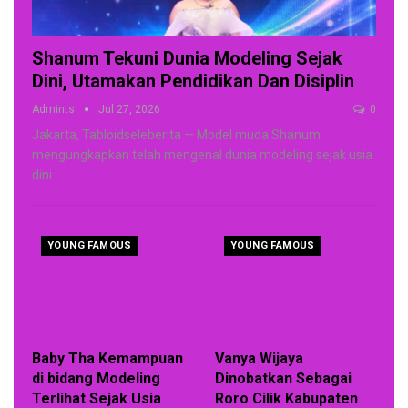
Shanum Tekuni Dunia Modeling Sejak
Dini, Utamakan Pendidikan Dan Disiplin
Admints
Jul 27, 2026
0
Jakarta, Tabloidseleberita — Model muda Shanum
mengungkapkan telah mengenal dunia modeling sejak usia
dini.
…
YOUNG FAMOUS
YOUNG FAMOUS
Baby Tha Kemampuan
Vanya Wijaya
di bidang Modeling
Dinobatkan Sebagai
Terlihat Sejak Usia
Roro Cilik Kabupaten