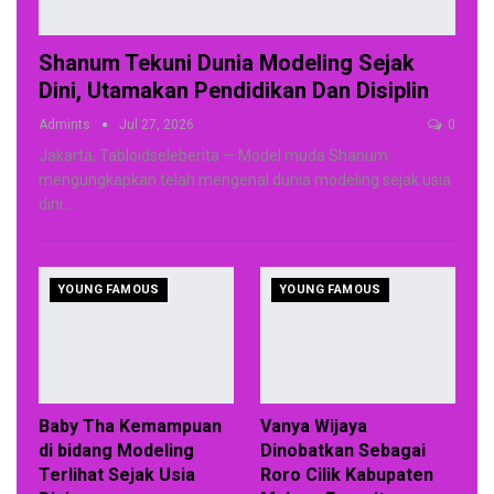
Shanum Tekuni Dunia Modeling Sejak
Dini, Utamakan Pendidikan Dan Disiplin
Admints
Jul 27, 2026
0
Jakarta, Tabloidseleberita — Model muda Shanum
mengungkapkan telah mengenal dunia modeling sejak usia
dini.
…
YOUNG FAMOUS
YOUNG FAMOUS
Baby Tha Kemampuan
Vanya Wijaya
di bidang Modeling
Dinobatkan Sebagai
Terlihat Sejak Usia
Roro Cilik Kabupaten