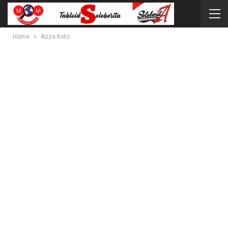
Home
Azza Koto