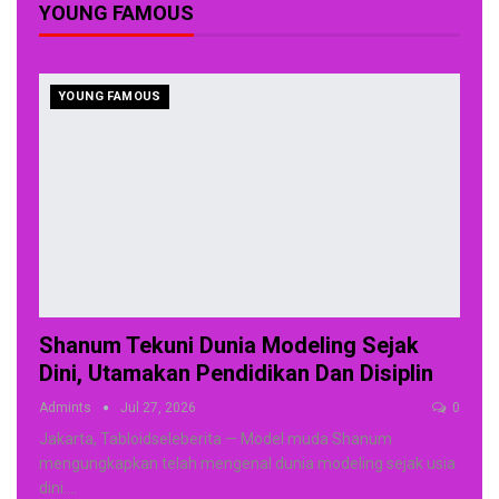
YOUNG FAMOUS
YOUNG FAMOUS
Shanum Tekuni Dunia Modeling Sejak
Dini, Utamakan Pendidikan Dan Disiplin
Admints
Jul 27, 2026
0
Jakarta, Tabloidseleberita — Model muda Shanum
mengungkapkan telah mengenal dunia modeling sejak usia
dini.
…