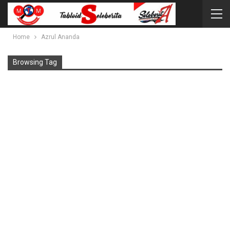
Home
Azrul Ananda
Browsing Tag