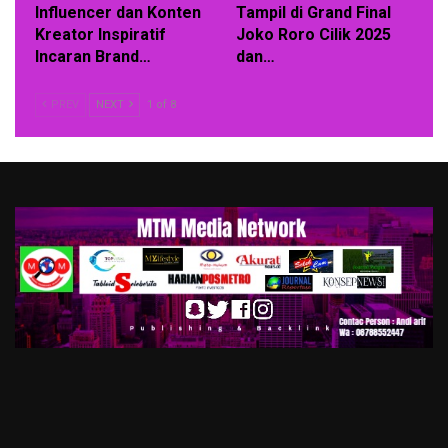
Influencer dan Konten
Tampil di Grand Final
Kreator Inspiratif
Joko Roro Cilik 2025
Incaran Brand…
dan…
PREV
NEXT
1 of 8