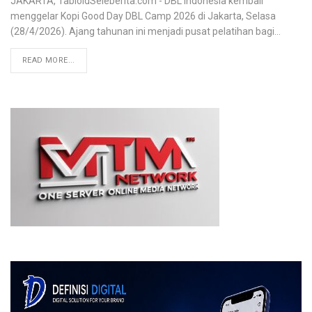
JAKARTA, TabloidSeleberita.com - DBL Indonesia kembali
menggelar Kopi Good Day DBL Camp 2026 di Jakarta, Selasa
(28/4/2026). Ajang tahunan ini menjadi pusat pelatihan bagi
…
READ MORE...